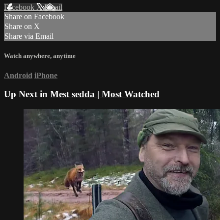
Facebook
X
Email
Share on Facebook
Share on X
Share via Email
Watch anywhere, anytime
Android
iPhone
Up Next in
Mest sedda | Most Watched