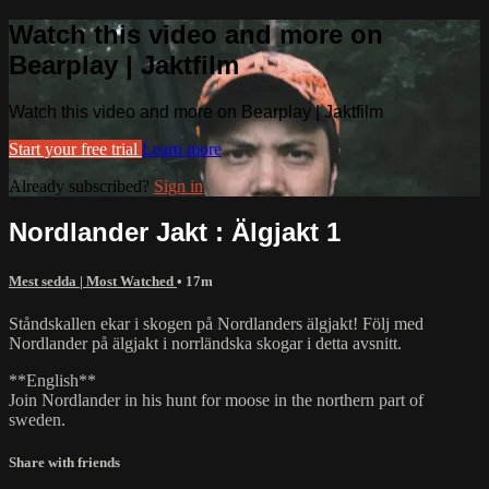
Watch this video and more on
Bearplay | Jaktfilm
Watch this video and more on Bearplay | Jaktfilm
Start your free trial
Learn more
Already subscribed?
Sign in
Nordlander Jakt : Älgjakt 1
Mest sedda | Most Watched
• 17m
Ståndskallen ekar i skogen på Nordlanders älgjakt! Följ med
Nordlander på älgjakt i norrländska skogar i detta avsnitt.
**English**
Join Nordlander in his hunt for moose in the northern part of
sweden.
Share with friends