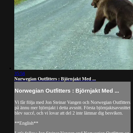
35:58
Norwegian Outfitters : Björnjakt Med ...
Norwegian Outfitters : Björnjakt Med ...
Vi får följa med Jon Steinar Vangen och Norwegian Outfitters
på ännu mer björnjakt i detta avsnitt. Första björnjaktsavsnittet
blev succé, och vi lovar att del 2 inte lämnar dig besviken.
**English**