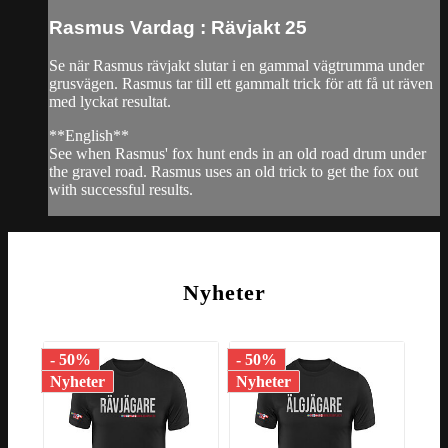
Rasmus Vardag : Rävjakt 25
Se när Rasmus rävjakt slutar i en gammal vägtrumma under
grusvägen. Rasmus tar till ett gammalt trick för att få ut räven
med lyckat resultat.
**English**
See when Rasmus' fox hunt ends in an old road drum under
the gravel road. Rasmus uses an old trick to get the fox out
with successful results.
Nyheter
- 50%
- 50%
- 1
Nyheter
Nyheter