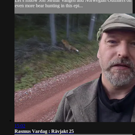
Let’s follow Jon Steinar Vangen and Norwegian Outfitters on
even more bear hunting in this epi...
15:02
Rasmus Vardag : Rävjakt 25