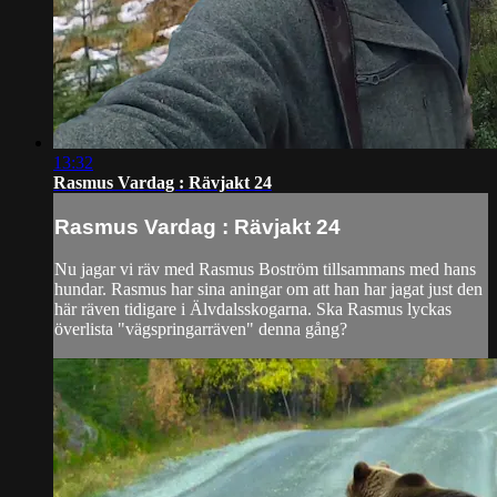
13:32
Rasmus Vardag : Rävjakt 24
Rasmus Vardag : Rävjakt 24
Nu jagar vi räv med Rasmus Boström tillsammans med hans
hundar. Rasmus har sina aningar om att han har jagat just den
här räven tidigare i Älvdalsskogarna. Ska Rasmus lyckas
överlista "vägspringarräven" denna gång?