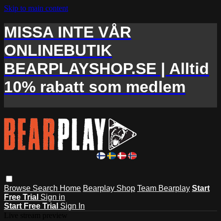
Skip to main content
MISSA INTE VÅR
ONLINEBUTIK
BEARPLAYSHOP.SE | Alltid
10% rabatt som medlem
Browse
Search
Home
Bearplay Shop
Team Bearplay
Start
Free Trial
Sign in
Start Free Trial
Sign In
Live stream preview