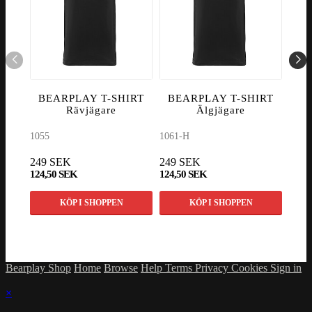
BEARPLAY T-SHIRT
BEARPLAY T-SHIRT
K
Rävjägare
Älgjägare
C
1055
1061-H
CF2-
249 SEK
249 SEK
3 29
124,50 SEK
124,50 SEK
2 89
KÖP I SHOPPEN
KÖP I SHOPPEN
Bearplay Shop
Home
Browse
Help
Terms
Privacy
Cookies
Sign in
×