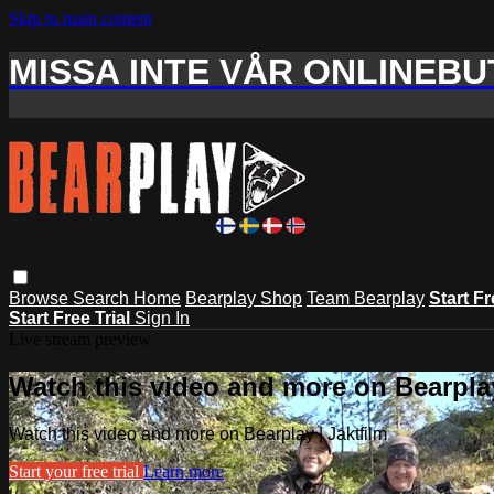
Skip to main content
MISSA INTE VÅR ONLINEBUT
Browse
Search
Home
Bearplay Shop
Team Bearplay
Start Fr
Start Free Trial
Sign In
Live stream preview
Watch this video and more on Bearplay
Watch this video and more on Bearplay | Jaktfilm
Start your free trial
Learn more