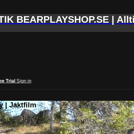
IK BEARPLAYSHOP.SE | Allti
ee Trial
Sign in
 | Jaktfilm