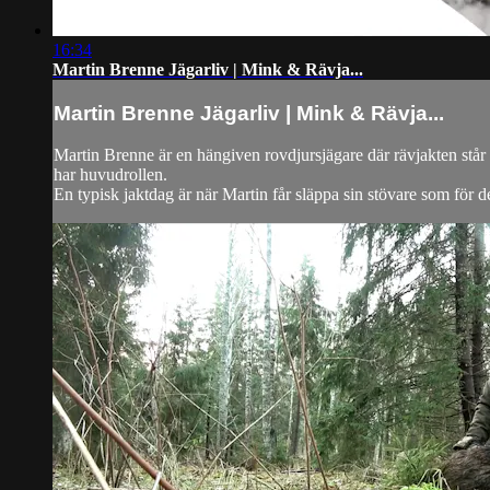
16:34
Martin Brenne Jägarliv | Mink & Rävja...
Martin Brenne Jägarliv | Mink & Rävja...
Martin Brenne är en hängiven rovdjursjägare där rävjakten står 
har huvudrollen.
En typisk jaktdag är när Martin får släppa sin stövare som för de