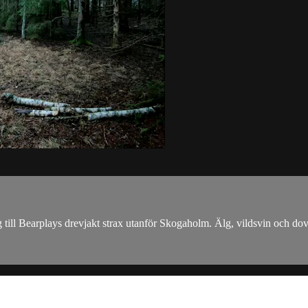
till Bearplays drevjakt strax utanför Skogaholm. Älg, vildsvin och dov