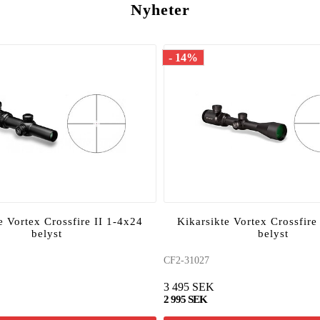
Nyheter
- 14%
e Vortex Crossfire II 1-4x24
Kikarsikte Vortex Crossfire
belyst
belyst
CF2-31027
3 495 SEK
2 995 SEK