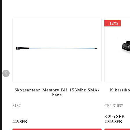
- 12%
Skogsantenn Memory Blå 155Mhz SMA-
Kikarsikt
hane
3137
CF2-31037
3 295 SEK
445 SEK
2 895 SEK