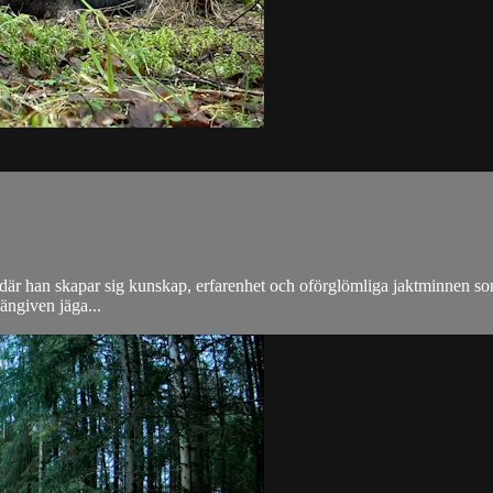
r han skapar sig kunskap, erfarenhet och oförglömliga jaktminnen som 
ängiven jäga...