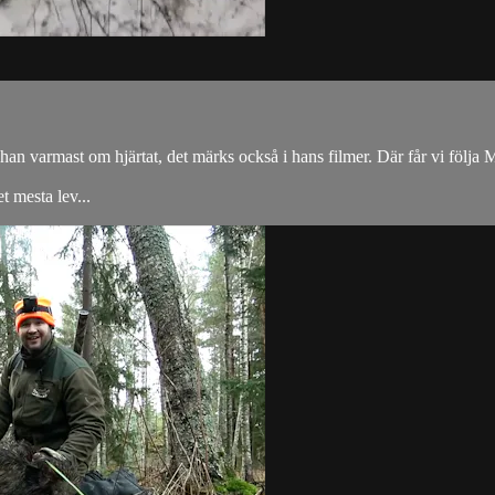
han varmast om hjärtat, det märks också i hans filmer. Där får vi följa
t mesta lev...