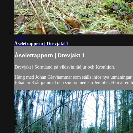
31:03
Åseletrappern | Drevjakt 1
Åseletrappern | Drevjakt 1
Drevjakt i Sörmland på vildsvin,rådjur och Kronhjort.
Häng med Johan Glavhammar som ställs inför nya utmaningar dä
Johan är 35år gammal och sambo med sin Jennifer. Han är en h