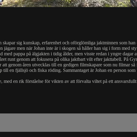
kapar sig kunskap, erfarenhet och oförglömliga jaktminnen som han de
jägare men när Johan inte är i skogen så håller han sig i form med st
d med pappa på älgjakten i tidig ålder, men visste redan i yngre dagar at
et runt genom att fokusera på olika jaktbart vilt efter jakttabell. På Gy
 att genom åren utvecklas till en gedigen filmskapare som nu filmar så for
upp till en fjällsjö och fiska röding. Sammantaget är Johan en person som
d en rik förståelse för vikten av att förvalta viltet på ett ansvarsfullt 