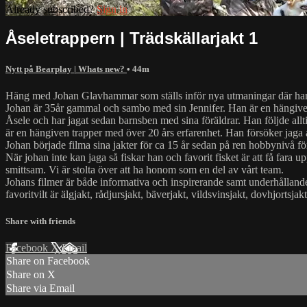
Already subscribed?
Sign in
Åseletrappern | Trädskällarjakt 1
Nytt på Bearplay | Whats new?
• 44m
Häng med Johan Glavhammar som ställs inför nya utmaningar där han s
Johan är 35år gammal och sambo med sin Jennifer. Han är en hängiven 
Åsele och har jagat sedan barnsben med sina föräldrar. Han följde allti
är en hängiven trapper med över 20 års erfarenhet. Han försöker jaga år
Johan började filma sina jakter för ca 15 år sedan på ren hobbynivå för
När johan inte kan jaga så fiskar han och favorit fisket är att få fara 
smittsam. Vi är stolta över att ha honom som en del av vårt team.
Johans filmer är både informativa och inspirerande samt underhållande, me
favoritvilt är älgjakt, rådjursjakt, bäverjakt, vildsvinsjakt, dovhjortsjakt
Share with friends
Facebook
X
Email
Share on Facebook
Share on X
Share via Email