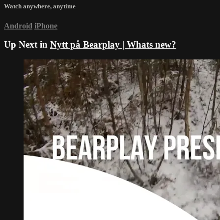
Watch anywhere, anytime
Android
iPhone
Up Next in
Nytt på Bearplay | Whats new?