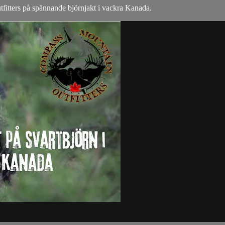
tters på spännande björnjakt i vackra Kanada.