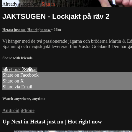
Already subscribed?
Sign in
JAKTSUGEN - Lockjakt på räv 2
Hetast just nu | Hot right now
• 26m
Vi hänger med de två passionerade jägarna och bröderna Martin & Edv
Spänning och magisk jakt levererad från Västra Götaland! Den här gå
Share with friends
Facebook
X
Email
Share on Facebook
Share on X
Share via Email
Watch anywhere, anytime
Android
iPhone
Up Next in
Hetast just nu | Hot right now