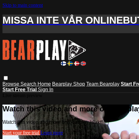
Skip to main content
MISSA INTE VÅR ONLINEBUT
Browse
Search
Home
Bearplay Shop
Team Bearplay
Start Fr
Start Free Trial
Sign In
Live stream preview
Watch this video and more on Bearplay
Watch this video and more on Bearplay | Jaktfilm
Start your free trial
Learn more