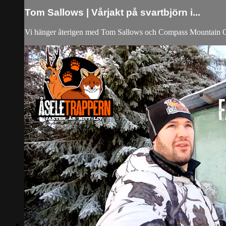
Tom Sallows | Vårjakt på svartbjörn i...
Vi hänger återigen med Tom Sallows och Compass Mountain Outf