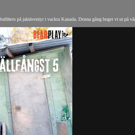
itters på jaktäventyr i vackra Kanada. Denna gång beger vi ut på vårj