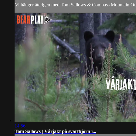
Vi hänger återigen med Tom Sallows & Compass Mountain Outfi
14:56
Tom Sallows | Vårjakt på svartbjörn i...